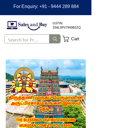
For Enquiry:
+91 - 9444 289 884
GSTIN:
33ALSPV7940B2ZQ
Cart