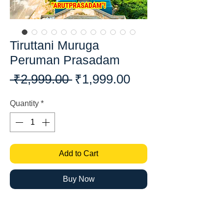
Tiruttani Muruga
Peruman Prasadam
Regular
Sale
 ₹2,999.00 
₹1,999.00
Price
Price
Quantity
*
Add to Cart
Buy Now